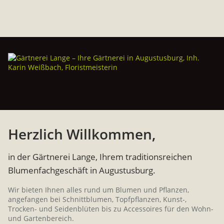
Home
Herzlich Willkommen,
Über uns
in der Gärtnerei Lange, Ihrem traditionsreichen
Blumenfachgeschäft in Augustusburg.
Gärtnerei
Wir bieten Ihnen alles rund um Blumen und Pflanzen,
Floristik
angefangen bei Schnittblumen, Topfpflanzen, Kunst-,
Trocken- und Seidenblüten bis zu Accessoires für den Wohn-
und Gartenbereich.
Trauerfloristik